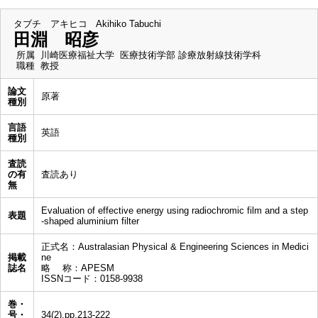
タブチ アキヒコ
Akihiko Tabuchi
田淵 昭彦
所属
川崎医療福祉大学 医療技術学部 診療放射線技術学科
職種
教授
論文
原著
種別
言語
英語
種別
査読
の有
査読あり
無
Evaluation of effective energy using radiochromic film and a step
表題
-shaped aluminium filter
正式名：Australasian Physical & Engineering Sciences in Medici
掲載
ne
誌名
略 称：APESM
ISSNコード：0158-9938
巻・
号・
34(2),pp.213-222