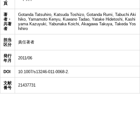
頁
著
Gotanda Tatsuhiro, Katsuda Toshizo, Gotanda Rumi, Tabuchi Aki
者・
hiko, Yamamoto Kenyu, Kuwano Tadao, Yatake Hidetoshi, Kashi
共著
yama Kazuyuki, Yabunaka Koichi, Akagawa Takuya, Takeda Yos
者
hihiro
担当
責任著者
区分
発行
2011/06
年月
DOI
10.1007/s13246-011-0068-2.
文献
21437731
番号