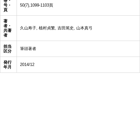
巻・
号・
50(7),1099-1103頁
頁
著
者・
久山寿子, 植村貞繁, 吉田篤史, 山本真弓
共著
者
担当
筆頭著者
区分
発行
2014/12
年月