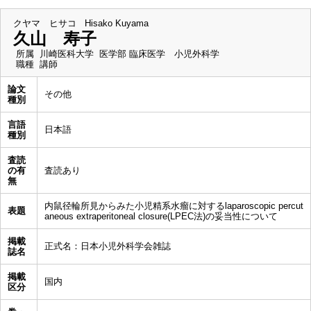
クヤマ ヒサコ
Hisako Kuyama
久山 寿子
所属
川崎医科大学 医学部 臨床医学 小児外科学
職種
講師
論文
その他
種別
言語
日本語
種別
査読
の有
査読あり
無
内鼠径輪所見からみた小児精系水瘤に対するlaparoscopic percut
表題
aneous extraperitoneal closure(LPEC法)の妥当性について
掲載
正式名：日本小児外科学会雑誌
誌名
掲載
国内
区分