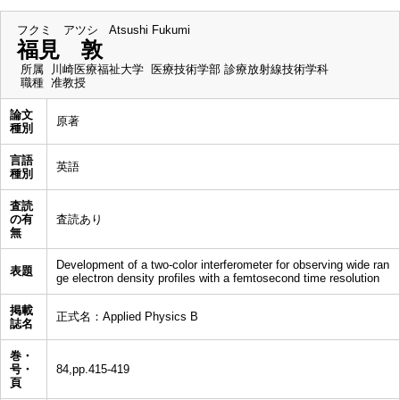
フクミ アツシ
Atsushi Fukumi
福見 敦
所属
川崎医療福祉大学 医療技術学部 診療放射線技術学科
職種
准教授
論文
原著
種別
言語
英語
種別
査読
の有
査読あり
無
Development of a two-color interferometer for observing wide ran
表題
ge electron density profiles with a femtosecond time resolution
掲載
正式名：Applied Physics B
誌名
巻・
号・
84,pp.415-419
頁