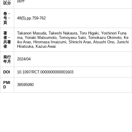
国外
区分
巻・
号・
48(5),pp.759-762
頁
著
Takanori Masuda, Takeshi Nakaura, Toru Higaki, Yoshinori Funa
者・
ma, Yoriaki Matsumoto, Tomoyasu Sato, Tomokazu Okimoto, Ke
共著
iko Arao, Hiromasa Imaizumi, Shinichi Arao, Atsushi Ono, Junichi
者
Hiratsuka, Kazuo Awai
発行
2024/04
年月
DOI
10.1097/RCT.0000000000001603
PMI
38595080
D