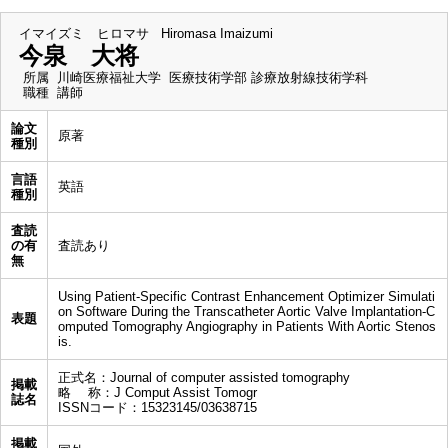
イマイズミ ヒロマサ
Hiromasa Imaizumi
今泉 大将
所属
川崎医療福祉大学 医療技術学部 診療放射線技術学科
職種
講師
論文
原著
種別
言語
英語
種別
査読
の有
査読あり
無
Using Patient-Specific Contrast Enhancement Optimizer Simulati
on Software During the Transcatheter Aortic Valve Implantation-C
表題
omputed Tomography Angiography in Patients With Aortic Stenos
is.
正式名：Journal of computer assisted tomography
掲載
略 称：J Comput Assist Tomogr
誌名
ISSNコード：15323145/03638715
掲載