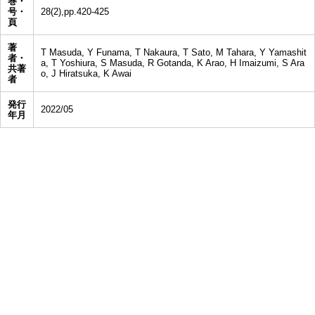
巻・
号・
28(2),pp.420-425
頁
著
T Masuda, Y Funama, T Nakaura, T Sato, M Tahara, Y Yamashit
者・
a, T Yoshiura, S Masuda, R Gotanda, K Arao, H Imaizumi, S Ara
共著
o, J Hiratsuka, K Awai
者
発行
2022/05
年月