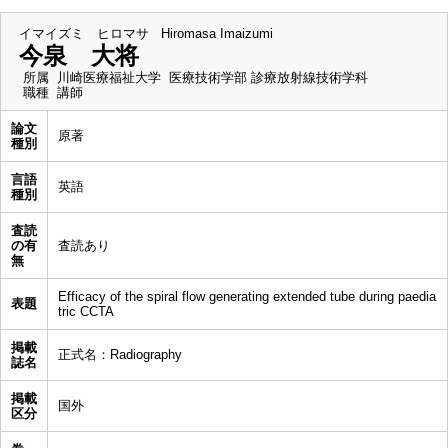
イマイズミ ヒロマサ
Hiromasa Imaizumi
今泉 大将
所属
川崎医療福祉大学 医療技術学部 診療放射線技術学科
職種
講師
論文
原著
種別
言語
英語
種別
査読
の有
査読あり
無
Efficacy of the spiral flow generating extended tube during paedia
表題
tric CCTA
掲載
正式名：Radiography
誌名
掲載
国外
区分