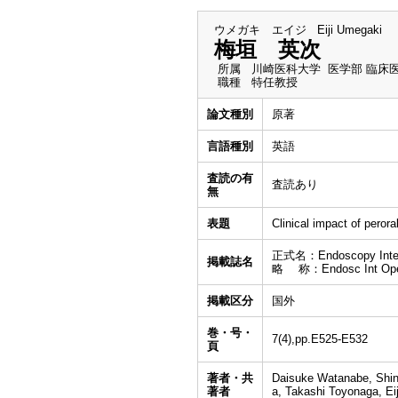
ウメガキ エイジ
Eiji Umegaki
梅垣 英次
所属
川崎医科大学 医学部 臨床
職種
特任教授
論文種別
原著
言語種別
英語
査読の有
査読あり
無
表題
Clinical impact of pero
正式名：Endoscopy Intera
掲載誌名
略 称：Endosc Int Op
掲載区分
国外
巻・号・
7(4),pp.E525-E532
頁
著者・共
Daisuke Watanabe, Shin
著者
a, Takashi Toyonaga, E