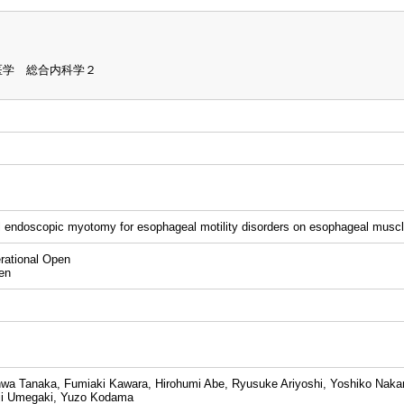
医学 総合内科学２
ral endoscopic myotomy for esophageal motility disorders on esophageal muscl
tional Open
en
wa Tanaka, Fumiaki Kawara, Hirohumi Abe, Ryusuke Ariyoshi, Yoshiko Nakano
iji Umegaki, Yuzo Kodama