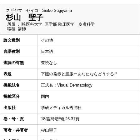
スギヤマ セイコ
Seiko Sugiyama
杉山 聖子
所属
川崎医科大学 医学部 臨床医学 皮膚科学
職種
講師
論文種別
その他
言語種別
日本語
査読の有無
査読なし
表題
下腿の発赤と腫脹ーあなたならどうする？
掲載誌名
正式名：Visual Dermatology
掲載区分
国内
出版社
学研メディカル秀潤社
巻・号・頁
18(臨時増刊),26-31頁
著者・共著者
杉山聖子