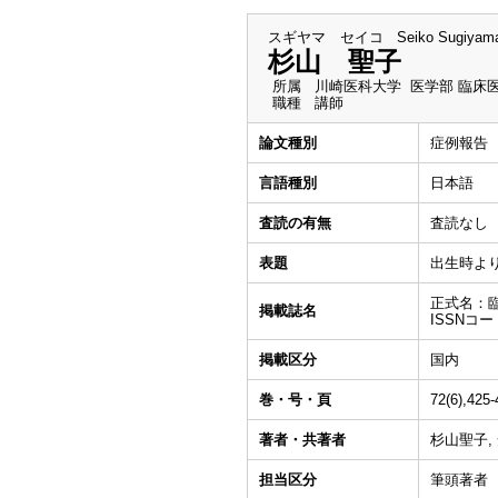
スギヤマ セイコ
Seiko Sugiyam
杉山 聖子
所属
川崎医科大学 医学部 臨床
職種
講師
論文種別
症例報告
言語種別
日本語
査読の有無
査読なし
表題
出生時よ
正式名：
掲載誌名
ISSNコード
掲載区分
国内
巻・号・頁
72(6),425
著者・共著者
杉山聖子,
担当区分
筆頭著者