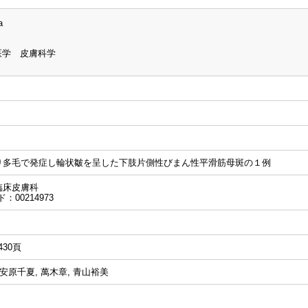
a
医学 皮膚科学
り多毛で発症し輪状皺を呈した下肢片側性びまん性平滑筋母斑の１例
臨床皮膚科
：00214973
-430頁
 安原千夏, 萬木章, 青山裕美