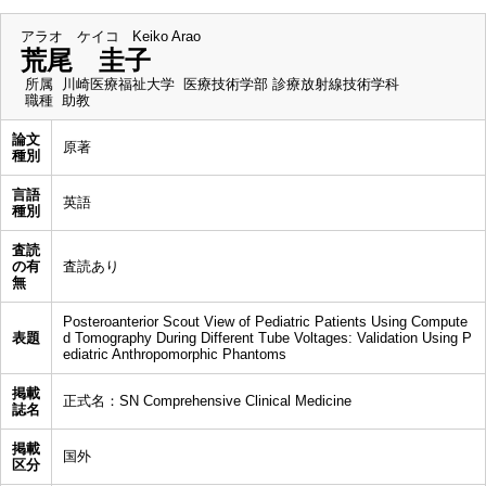
アラオ ケイコ
Keiko Arao
荒尾 圭子
所属
川崎医療福祉大学 医療技術学部 診療放射線技術学科
職種
助教
論文
原著
種別
言語
英語
種別
査読
の有
査読あり
無
Posteroanterior Scout View of Pediatric Patients Using Compute
表題
d Tomography During Different Tube Voltages: Validation Using P
ediatric Anthropomorphic Phantoms
掲載
正式名：SN Comprehensive Clinical Medicine
誌名
掲載
国外
区分