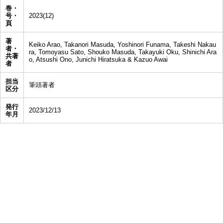
巻・
号・
2023(12)
頁
著
Keiko Arao, Takanori Masuda, Yoshinori Funama, Takeshi Nakau
者・
ra, Tomoyasu Sato, Shouko Masuda, Takayuki Oku, Shinichi Ara
共著
o, Atsushi Ono, Junichi Hiratsuka & Kazuo Awai
者
担当
筆頭著者
区分
発行
2023/12/13
年月