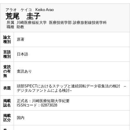
アラオ ケイコ
Keiko Arao
荒尾 圭子
所属
川崎医療福祉大学 医療技術学部 診療放射線技術学科
職種
助教
論文
原著
種別
言語
日本語
種別
査読
の有
査読あり
無
頭部SPECTにおけるステップと連続回転データ収集法の検討 –
表題
デジタルファントムによる検討–
掲載
正式名：川崎医療短期大学紀要
誌名
ISSNコード：02873028
掲載
国内
区分