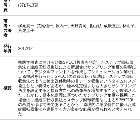
巻・
号・
(37),7-13頁
頁
著
者・
柳元真一, 荒尾信一, 原内一, 天野貴司, 北山彰, 成廣直正, 林明子,
共著
荒尾圭子
者
発行
2017/12
年月
核医学検査における頭部SPECT検査を想定したステップ回転収
集法と連続回転収集法による断層像のサンプリング角度の影響に
ついて，デジタルファントムを作成してシミュレーション解析に
よる検討を行った．SPECTの連続回転収集法は，ステップ回転
収集法のように検出器移動時の非データ収集というタイムロスが
発生しない特徴があるが，標本化定理よりも大きなサンプリング
概要
角度を設定すると接線方向への画像歪が増加することが確認され
た．しかし，標本化定理に基づいたサンプリング角度を採用した
場合は，連続回転収集法とステップ回転収集法によるSPECT像
の画質がほぼ同等であることから，原理的に感度特性に優れた連
続回転収集法を選択する方が良好な結果が得られると考えられ
た．