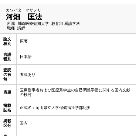
カワバタ マサノリ
河畑 匡法
所属
川崎医療短期大学 教育部 看護学科
職種
講師
論文
原著
種別
言語
日本語
種別
査読
の有
査読あり
無
医療従事者および医療系学生の自己調整学習に関する国内文献
表題
の検討
掲載
正式名：岡山県立大学保健福祉学部紀要
誌名
掲載
国内
区分