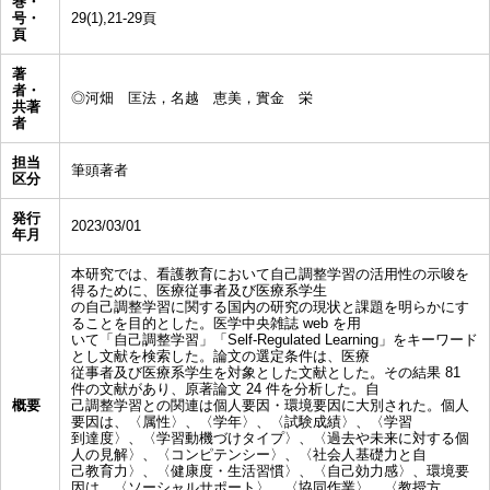
巻・
号・
29(1),21-29頁
頁
著
者・
◎河畑 匡法，名越 恵美，實金 栄
共著
者
担当
筆頭著者
区分
発行
2023/03/01
年月
本研究では、看護教育において自己調整学習の活用性の示唆を
得るために、医療従事者及び医療系学生
の自己調整学習に関する国内の研究の現状と課題を明らかにす
ることを目的とした。医学中央雑誌 web を用
いて「自己調整学習」「Self-Regulated Learning」をキーワード
とし文献を検索した。論文の選定条件は、医療
従事者及び医療系学生を対象とした文献とした。その結果 81
件の文献があり、原著論文 24 件を分析した。自
概要
己調整学習との関連は個人要因・環境要因に大別された。個人
要因は、〈属性〉、〈学年〉、〈試験成績〉、〈学習
到達度〉、〈学習動機づけタイプ〉、〈過去や未来に対する個
人の見解〉、〈コンピテンシー〉、〈社会人基礎力と自
己教育力〉、〈健康度・生活習慣〉、〈自己効力感〉、環境要
因は、〈ソーシャルサポート〉、〈協同作業〉、〈教授方