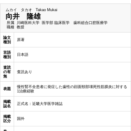
ムカイ タカオ
Takao Mukai
向井 隆雄
所属
川崎医科大学 医学部 臨床医学 歯科総合口腔医療学
職種
教授
論文
原著
種別
言語
日本語
種別
査読
の有
査読あり
無
慢性腎不全患者に発症した歯性の顔面頸部壊死性筋膜炎に対する
表題
1治療経験
掲載
正式名：近畿大学医学雑誌
誌名
掲載
国外
区分