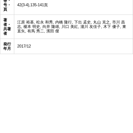
巻・
号・
42(3-4),135-141頁
頁
著
江原 裕基, 松永 和秀, 内橋 隆行, 下出 孟史, 丸山 克之, 市川 昌
者・
志, 榎本 明史, 向井 隆雄, 川口 美紅, 瀧川 友佳子, 木下 優子, 東
共著
直矢, 有馬 秀二, 濱田 傑
者
発行
2017/12
年月