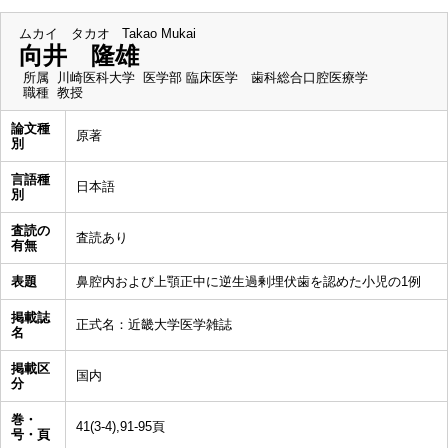
ムカイ タカオ
Takao Mukai
向井 隆雄
所属
川崎医科大学 医学部 臨床医学 歯科総合口腔医療学
職種
教授
論文種
原著
別
言語種
日本語
別
査読の
査読あり
有無
表題
鼻腔内および上顎正中に逆生過剰埋伏歯を認めた小児の1例
掲載誌
正式名：近畿大学医学雑誌
名
掲載区
国内
分
巻・
41(3-4),91-95頁
号・頁