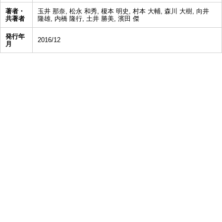
著者・
玉井 那奈, 松永 和秀, 榎本 明史, 村本 大輔, 森川 大樹, 向井
共著者
隆雄, 内橋 隆行, 土井 勝美, 濱田 傑
発行年
2016/12
月