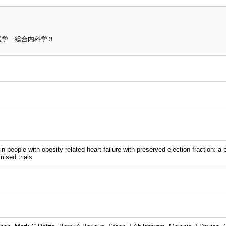
医学 総合内科学３
n people with obesity-related heart failure with preserved ejection fraction:
sed trials