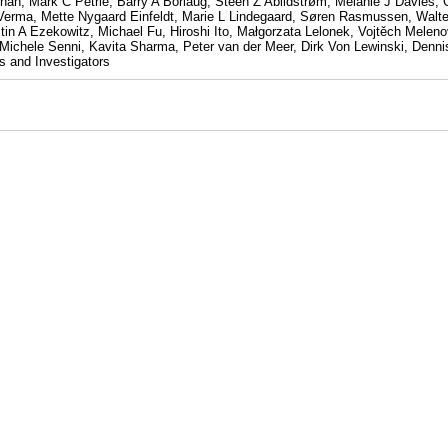
 Shah, Mark C Petrie, Barry A Borlaug, Steen Z Abildstrøm, Melanie J Davies
Verma, Mette Nygaard Einfeldt, Marie L Lindegaard, Søren Rasmussen, Walt
tin A Ezekowitz, Michael Fu, Hiroshi Ito, Małgorzata Lelonek, Vojtěch Melen
ichele Senni, Kavita Sharma, Peter van der Meer, Dirk Von Lewinski, Dennis
 and Investigators