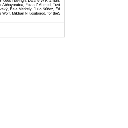
, G Kees Hovingh, Dalane W Kitzman,
er Abhayaratna, Fozia Z Ahmed, Tuvi
ovský, Bela Merkely, Julio Núñez, Ed
 Wolf, Mikhail N Kosiborod, for theS