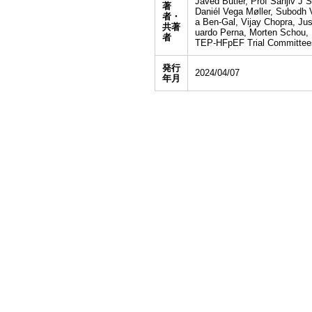
Javed Butler, Prof Sanjiv J
著
Daniél Vega Møller, Subodh 
者・
a Ben-Gal, Vijay Chopra, Jus
共著
uardo Perna, Morten Schou, M
者
TEP-HFpEF Trial Committees
発行
2024/04/07
年月