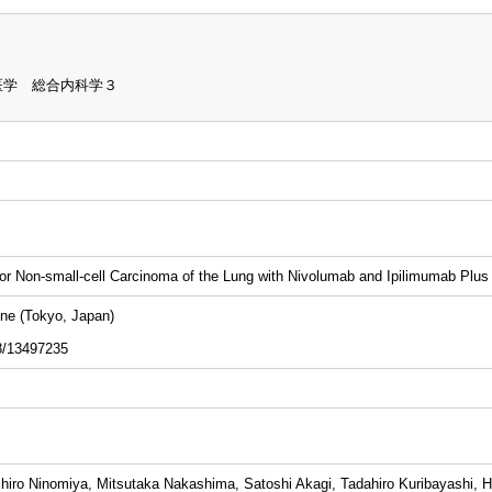
医学 総合内科学３
for Non-small-cell Carcinoma of the Lung with Nivolumab and Ipilimumab Plu
e (Tokyo, Japan)
13497235
hiro Ninomiya, Mitsutaka Nakashima, Satoshi Akagi, Tadahiro Kuribayashi, H