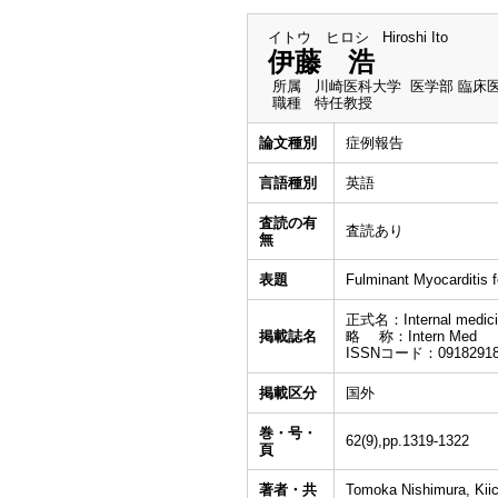
イトウ ヒロシ
Hiroshi Ito
伊藤 浩
所属
川崎医科大学 医学部 臨床
職種
特任教授
論文種別
症例報告
言語種別
英語
査読の有
査読あり
無
表題
Fulminant Myocarditis 
正式名：Internal medicin
掲載誌名
略 称：Intern Med
ISSNコード：09182918/
掲載区分
国外
巻・号・
62(9),pp.1319-1322
頁
著者・共
Tomoka Nishimura, Kiic