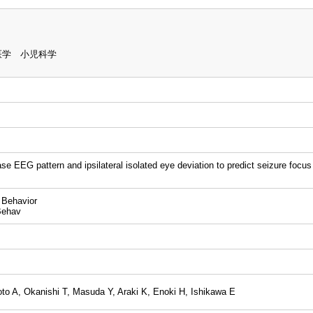
医学 小児科学
e EEG pattern and ipsilateral isolated eye deviation to predict seizure focus i
Behavior
ehav
to A, Okanishi T, Masuda Y, Araki K, Enoki H, Ishikawa E