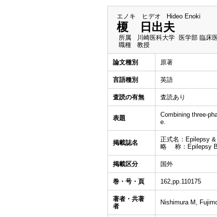
エノキ ヒデオ
Hideo Enoki
榎 日出夫
所属
川崎医科大学 医学部 臨床
職種
教授
論文種別
原著
言語種別
英語
査読の有無
査読あり
Combining three-phas
表題
e.
正式名：Epilepsy & 
掲載誌名
略 称：Epilepsy B
掲載区分
国外
巻・号・頁
162,pp.110175
著者・共著
Nishimura M, Fujimo
者