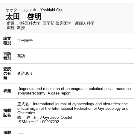
オオタ ヨシアキ
Yoshiaki Ota
太田 啓明
所属
川崎医科大学 医学部 臨床医学 産婦人科学
職種
教授
論文
症例報告
種別
言語
英語
種別
査読
の有
査読あり
無
Diagnosis and resolution of an enigmatic calcified pelvic mass po
表題
st-hysterectomy: A case report
正式名：International journal of gynaecology and obstetrics: the
official organ of the International Federation of Gynaecology and
掲載
Obstetrics
誌名
略 称：Int J Gynaecol Obstet
ISSNコード：00207292
掲載