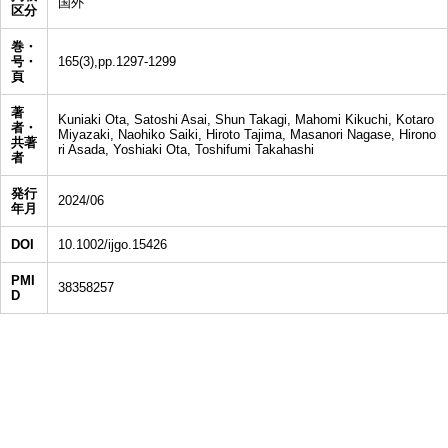
国外
区分
巻・
号・
165(3),pp.1297-1299
頁
著
Kuniaki Ota, Satoshi Asai, Shun Takagi, Mahomi Kikuchi, Kotaro
者・
Miyazaki, Naohiko Saiki, Hiroto Tajima, Masanori Nagase, Hirono
共著
ri Asada, Yoshiaki Ota, Toshifumi Takahashi
者
発行
2024/06
年月
DOI
10.1002/ijgo.15426
PMI
38358257
D