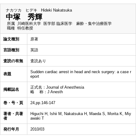
ナカツカ ヒデキ
Hideki Nakatsuka
中塚 秀輝
所属
川崎医科大学 医学部 臨床医学 麻酔・集中治療医学
職種
特任教授
論文種別
原著
言語種別
英語
査読の有無
査読あり
Sudden cardiac arrest in head and neck surgery: a case r
表題
eport
正式名：Journal of Anesthesia
掲載誌名
略 称：J Anesth
巻・号・頁
24,pp.146-147
著者・共著
Higuchi H, Ishii M, Nakatsuka H, Maeda S, Morita K, Miy
者
awaki T
発行年月
2010/03