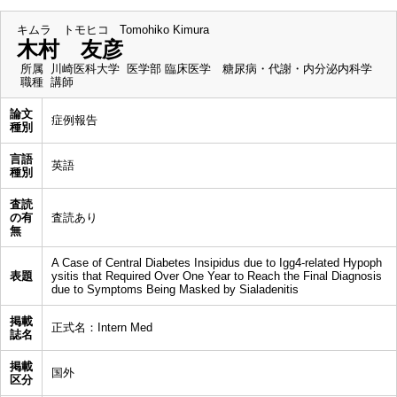
キムラ トモヒコ
Tomohiko Kimura
木村 友彦
所属
川崎医科大学 医学部 臨床医学 糖尿病・代謝・内分泌内科学
職種
講師
論文
症例報告
種別
言語
英語
種別
査読
の有
査読あり
無
A Case of Central Diabetes Insipidus due to Igg4-related Hypoph
表題
ysitis that Required Over One Year to Reach the Final Diagnosis
due to Symptoms Being Masked by Sialadenitis
掲載
正式名：Intern Med
誌名
掲載
国外
区分