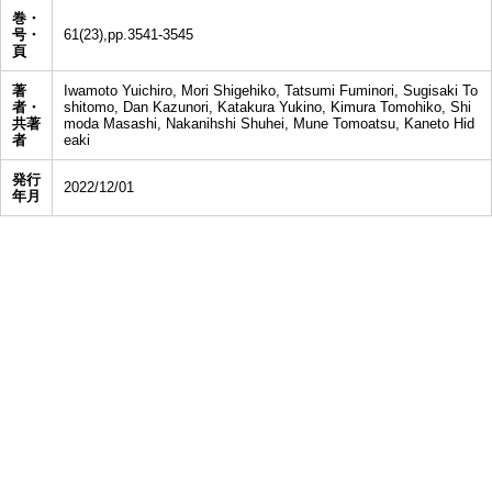
巻・
号・
61(23),pp.3541-3545
頁
著
Iwamoto Yuichiro, Mori Shigehiko, Tatsumi Fuminori, Sugisaki To
者・
shitomo, Dan Kazunori, Katakura Yukino, Kimura Tomohiko, Shi
共著
moda Masashi, Nakanihshi Shuhei, Mune Tomoatsu, Kaneto Hid
者
eaki
発行
2022/12/01
年月