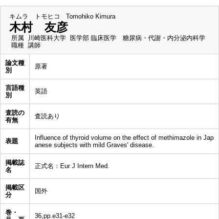
キムラ トモヒコ
Tomohiko Kimura
木村 友彦
所属
川崎医科大学 医学部 臨床医学 糖尿病・代謝・内分泌内科学
職種
講師
論文種
原著
別
言語種
英語
別
査読の
査読あり
有無
Influence of thyroid volume on the effect of methimazole in Jap
表題
anese subjects with mild Graves' disease.
掲載誌
正式名：Eur J Intern Med.
名
掲載区
国外
分
巻・
36,pp.e31-e32