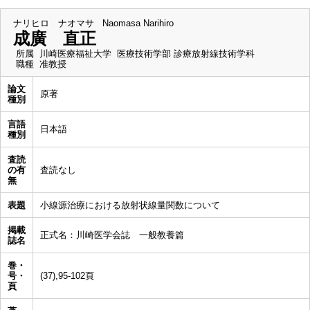
ナリヒロ ナオマサ
Naomasa Narihiro
成廣 直正
所属
川崎医療福祉大学 医療技術学部 診療放射線技術学科
職種
准教授
論文
原著
種別
言語
日本語
種別
査読
の有
査読なし
無
表題
小線源治療における放射状線量関数について
掲載
正式名：川崎医学会誌 一般教養篇
誌名
巻・
号・
(37),95-102頁
頁