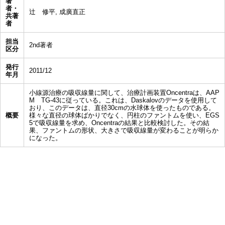
著
者・
辻 修平, 成廣直正
共著
者
担当
2nd著者
区分
発行
2011/12
年月
小線源治療の吸収線量に関して、治療計画装置Oncentraは、AAP
M TG-43に従っている。これは、Daskalovのデータを使用して
おり、このデータは、直径30cmの水球体を使ったものである。
概要
様々な直径の球体ばかりでなく、円柱のファントムを使い、EGS
5で吸収線量を求め、Oncentraの結果と比較検討した。その結
果、ファントムの形状、大きさで吸収線量が変わることが明らか
になった。