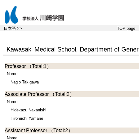
日本語 >>
TOP page
Kawasaki Medical School, Department of Genera
Professor
（Total:1）
Name
Nagio Takigawa
Associate Professor
（Total:2）
Name
Hidekazu Nakanishi
Hiromichi Yamane
Assistant Professor
（Total:2）
Name