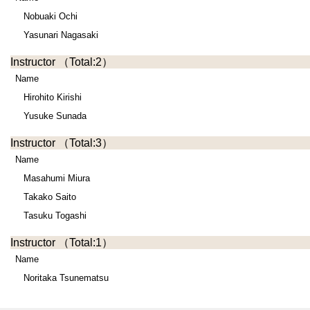
Nobuaki Ochi
Yasunari Nagasaki
Instructor
（Total:2）
Name
Hirohito Kirishi
Yusuke Sunada
Instructor
（Total:3）
Name
Masahumi Miura
Takako Saito
Tasuku Togashi
Instructor
（Total:1）
Name
Noritaka Tsunematsu